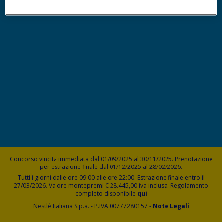
Concorso vincita immediata dal 01/09/2025 al 30/11/2025. Prenotazione
per estrazione finale dal 01/12/2025 al 28/02/2026.
Tutti i giorni dalle ore 09:00 alle ore 22:00. Estrazione finale entro il
27/03/2026. Valore montepremi € 28.445,00 iva inclusa. Regolamento
completo disponibile
qui
Nestlé Italiana S.p.a. - P.IVA 00777280157 -
Note Legali